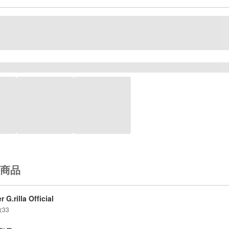
商品
 G.rilla Official
数
33