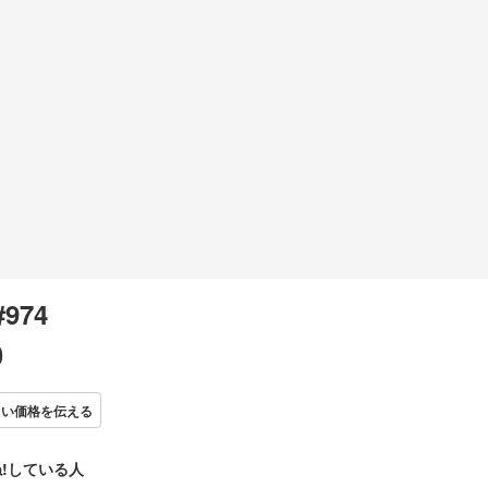
#974
0
しい価格を伝える
!している人