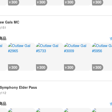
300
300
300
300
¥
¥
¥
¥
aw Gals MC
数
151
商品
300
300
300
300
¥
¥
¥
¥
 Symphony Elder Pass
数
112
商品