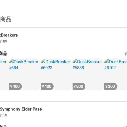
商品
Breakers
数
189
商品
400
400
800
300
¥
¥
¥
¥
 Symphony Elder Pass
数
110