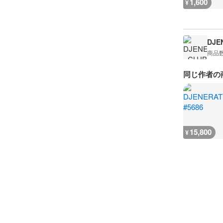
1,600
¥
DJE
商品
同じ作者の
15,800
¥