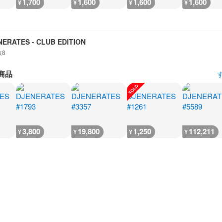
1,700
1,600
1,600
1,600
¥
¥
¥
¥
NERATES - CLUB EDITION
数
8
商品
3,800
19,800
1,250
112,211
¥
¥
¥
¥