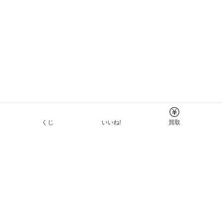
くじ
いいね!
買取
Tについて
イド