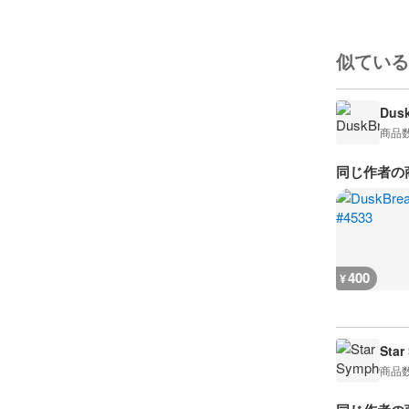
似ている
Dusk
商品
同じ作者の
400
¥
Star
商品