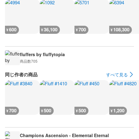
600
36,100
700
108,300
¥
¥
¥
¥
fluffers by fluffytopia
商品数
705
同じ作者の商品
すべて見る
700
500
500
1,200
¥
¥
¥
¥
Champions Ascension - Elemental Eternal