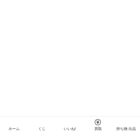
ホーム
くじ
いいね!
買取
持ち物 出品