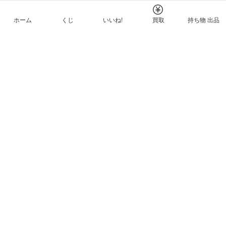
ホーム
くじ
いいね!
買取
持ち物 出品
メルカリNFTについて
ヘルプとガイド
プライバシーと利用規約
© Mercari, Inc.