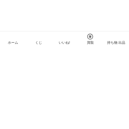
ホーム
くじ
いいね!
買取
持ち物 出品
メルカリNFTについて
ヘルプとガイド
プライバシーと利用規約