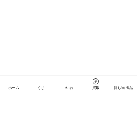
ホーム
くじ
いいね!
買取
持ち物 出品
メルカリNFTについて