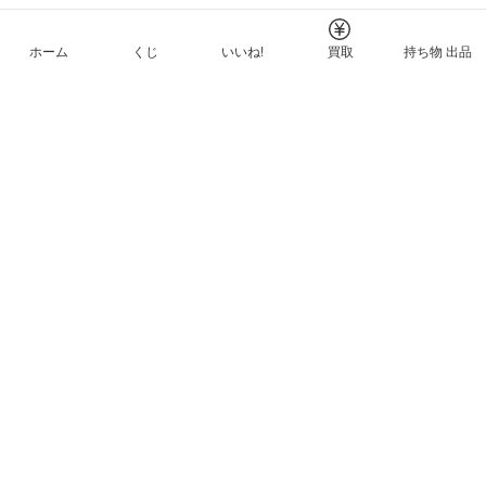
ホーム
くじ
いいね!
買取
持ち物 出品
メルカリNFTについて
ヘルプとガイド
プライバシーと利用規約
© Mercari, Inc.