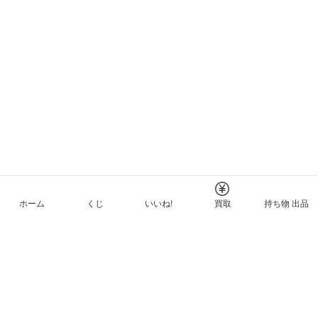
ホーム
くじ
いいね!
買取
持ち物 出品
メルカリNFTについて