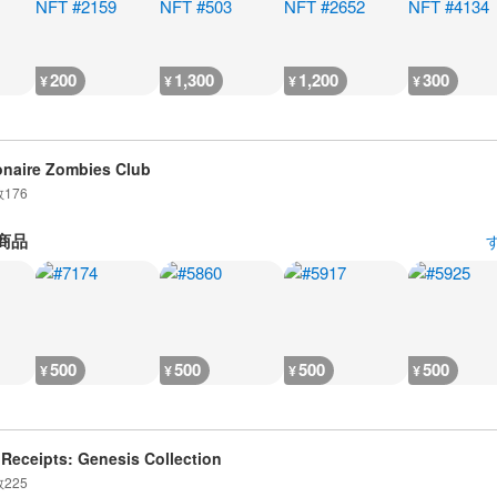
200
1,300
1,200
300
¥
¥
¥
¥
ionaire Zombies Club
数
176
商品
500
500
500
500
¥
¥
¥
¥
Receipts: Genesis Collection
数
225