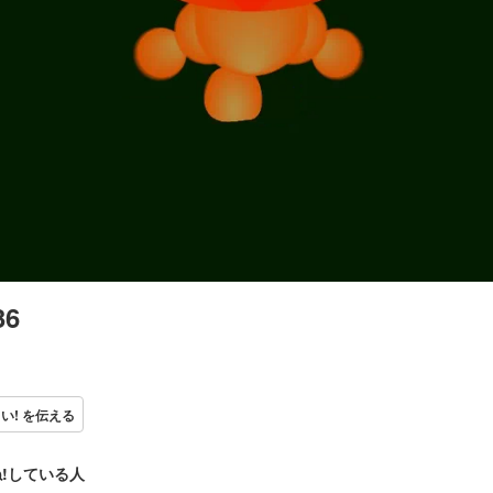
36
い! を伝える
!している人