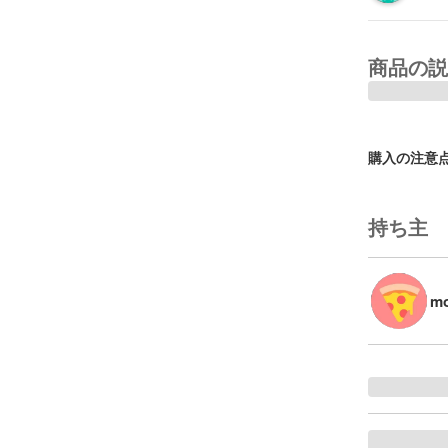
商品の説
購入の注意
持ち主
mo