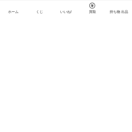
ホーム
くじ
いいね!
買取
持ち物 出品
メルカリNFTについて
ヘルプとガイド
プライバシーと利用規約
© Mercari, Inc.