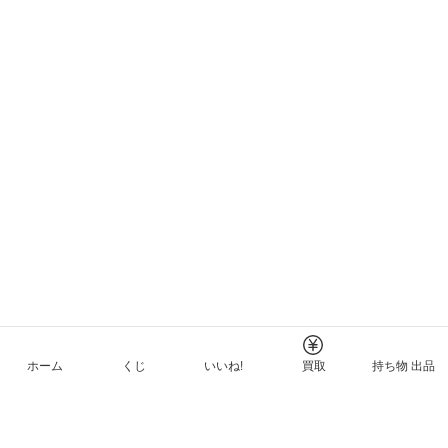
ホーム
くじ
いいね!
買取
持ち物 出品