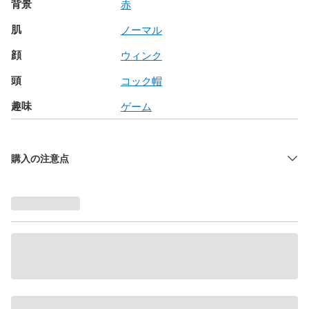
背景
赤
肌
ノーマル
顔
ウィンク
頭
コック帽
趣味
ゲーム
購入の注意点