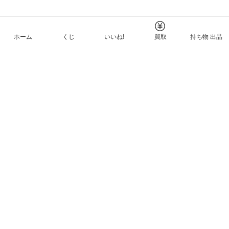
ホーム
くじ
いいね!
買取
持ち物 出品
メルカリNFTについて
ヘルプとガイド
プライバシーと利用規約
© Mercari, Inc.