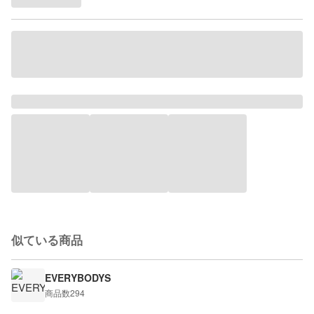
似ている商品
EVERYBODYS
商品数
294