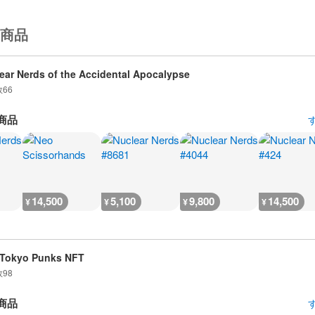
商品
ear Nerds of the Accidental Apocalypse
数
66
商品
14,500
5,100
9,800
14,500
¥
¥
¥
¥
Tokyo Punks NFT
数
98
商品