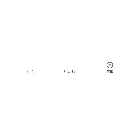
くじ
いいね!
買取
Tについて
イド