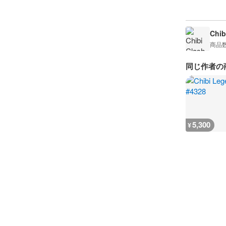
Chib
商品
同じ作者の
5,300
¥