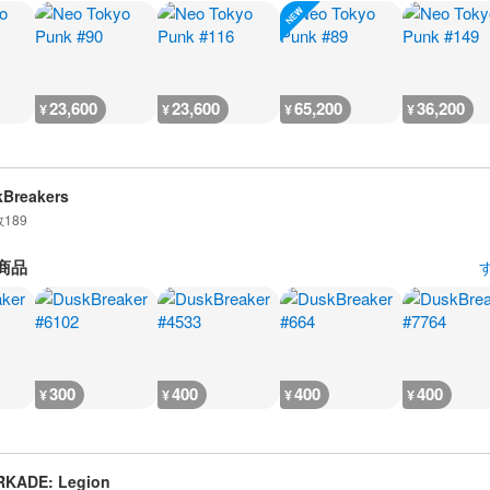
23,600
23,600
65,200
36,200
¥
¥
¥
¥
Breakers
数
189
商品
300
400
400
400
¥
¥
¥
¥
RKADE: Legion