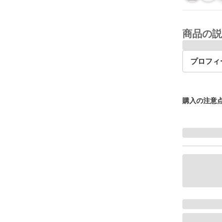
商品の説
プロフィ
購入の注意