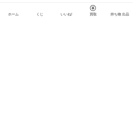
ホーム
くじ
いいね!
買取
持ち物 出品
メルカリNFTについて
ヘルプとガイド
プライバシーと利用規約
© Mercari, Inc.