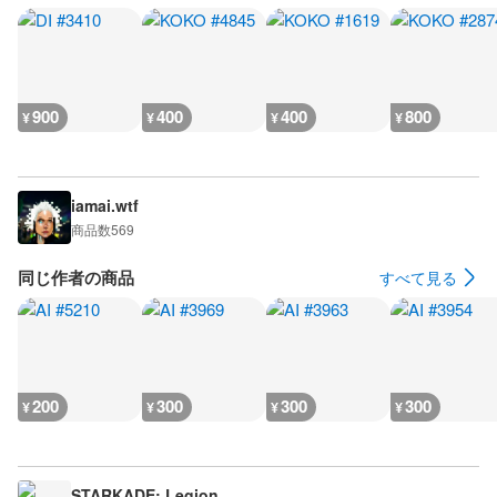
900
400
400
800
¥
¥
¥
¥
iamai.wtf
商品数
569
同じ作者の商品
すべて見る
200
300
300
300
¥
¥
¥
¥
STARKADE: Legion