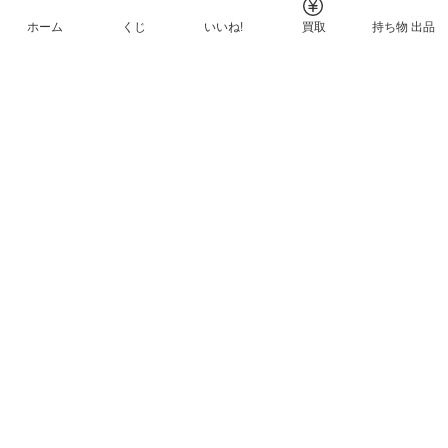
ホーム
くじ
いいね!
買取
持ち物 出品
メルカリNFTについて
ヘルプとガイド
プライバシーと利用規約
© Mercari, Inc.