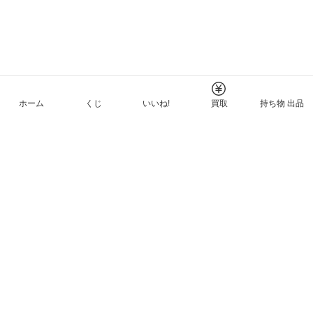
ホーム
くじ
いいね!
買取
持ち物 出品
メルカリNFTについて
ヘルプとガイド
プライバシーと利用規約