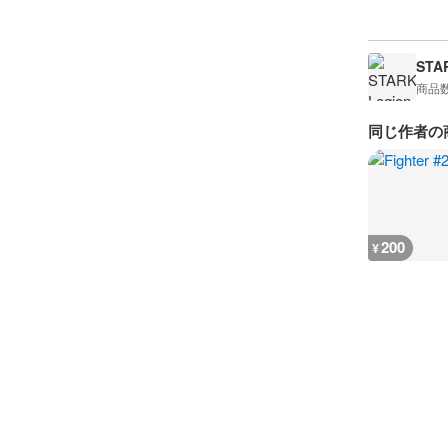
STA
商品
同じ作者の
200
¥