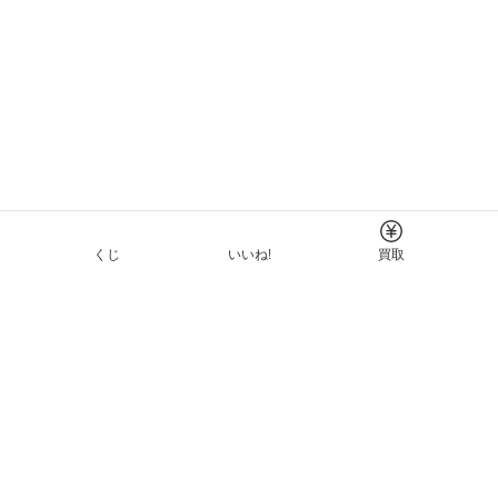
くじ
いいね!
買取
Tについて
イド