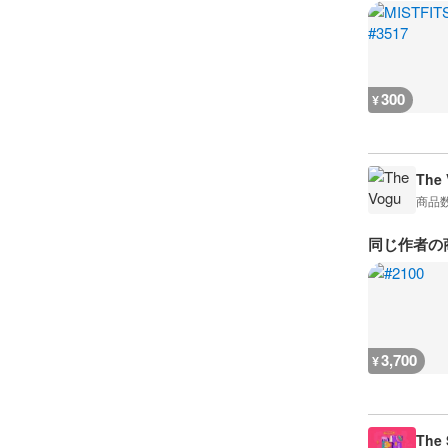
300
¥
The 
商品
同じ作者の
3,700
¥
The 