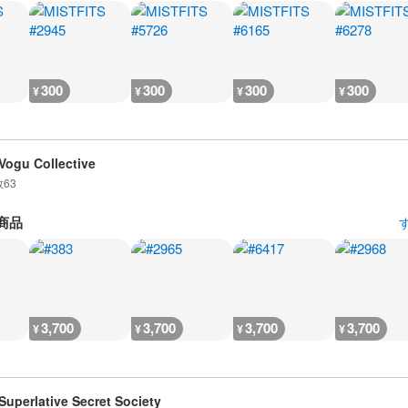
300
300
300
300
¥
¥
¥
¥
Vogu Collective
数
63
商品
3,700
3,700
3,700
3,700
¥
¥
¥
¥
Superlative Secret Society