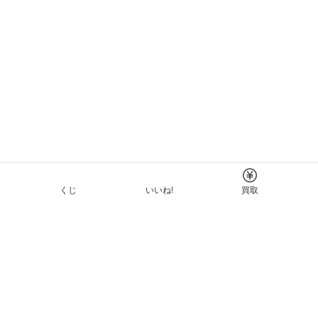
くじ
いいね!
買取
Tについて
イド