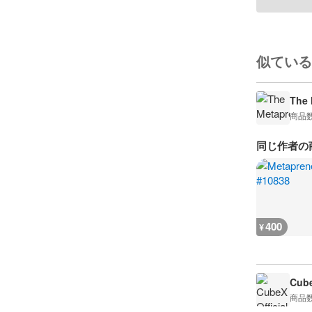
似ている
The 
商品
同じ作者の
400
¥
Cube
商品