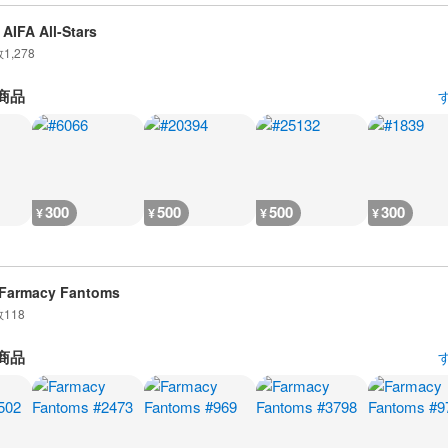
AIFA All-Stars
数
1,278
商品
300
500
500
300
¥
¥
¥
¥
Farmacy Fantoms
数
118
商品