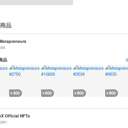
商品
Metapreneurs
数
55
商品
400
600
800
800
¥
¥
¥
¥
X Official NFTs
数
301