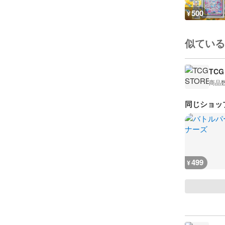
500
¥
似ている
TCG
商品
同じショッ
499
¥