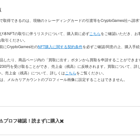
点
入で取得できるのは、現物のトレーディングカードの引渡等をCryptoGames社へ請
及び本NFTの取引に伴うリスクについて、購入前に必ず
こちら
をご確認いただき、お
お取引ください。
にCryptoGames社の
NFT購入に関する契約条件
を必ずご確認/同意の上、購入手
出品したり、商品ページ内の「買取に出す」ボタンから買取を申請することができま
き230円を受け取ることができ、売上金（残高）に反映されます。買取について、詳
い。売上金（残高）について、詳しくは
こちら
をご覧ください。
品は、メルカリアカウントのプロフィール画像に設定することはできません。
⚠️プロフ確認！読まずに購入✖️