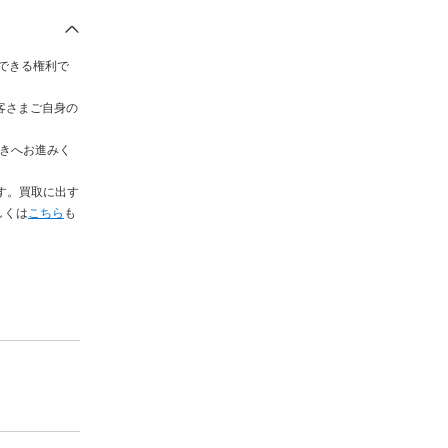
求できる権利で
客さまご自身の
続きへお進みく
す。買取に出す
しくは
こちら
も