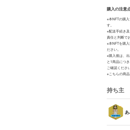
購入の注意
※本NFTの購
す。
※配送手続き
責任と判断で
※本NFTを購入前
ださい。
※購入後は、
と1商品につ
ご確認くださ
※こちらの商
持ち主
あ