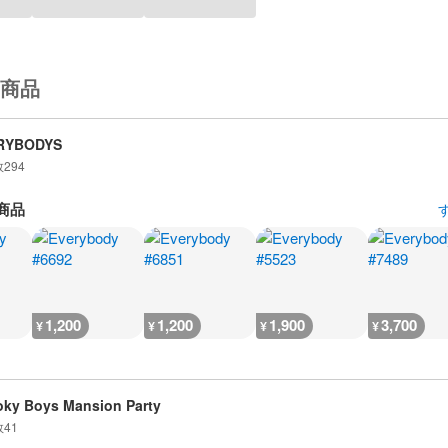
商品
RYBODYS
数
294
商品
1,200
1,200
1,900
3,700
¥
¥
¥
¥
ky Boys Mansion Party
数
41