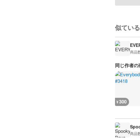
似ている
EVE
商品
同じ作者の
300
¥
Spoo
商品