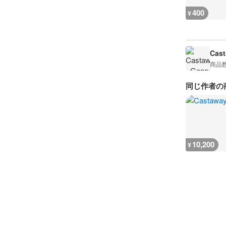
400
¥
Cast
商品
同じ作者の
10,200
¥