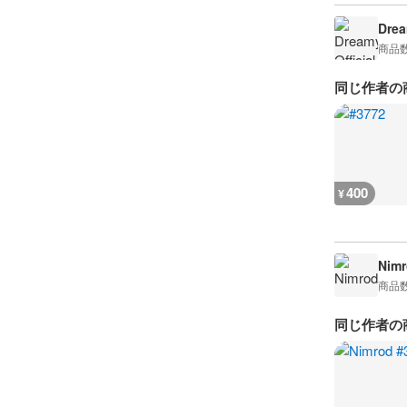
Drea
商品
同じ作者の
400
¥
Nimr
商品
同じ作者の