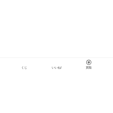
くじ
いいね!
買取
Tについて
イド