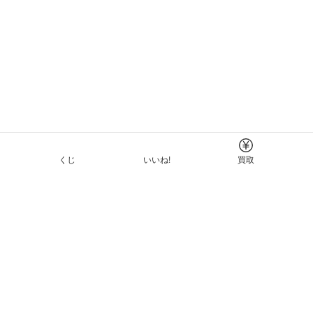
くじ
いいね!
買取
Tについて
イド