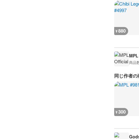
880
¥
MPL 
商品
同じ作者の
300
¥
Gods