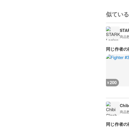
似ている
STA
商品
同じ作者の
200
¥
Chib
商品
同じ作者の