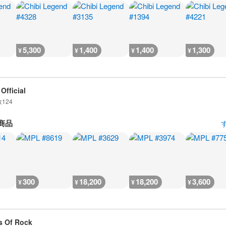
5,300
1,400
1,400
1,300
¥
¥
¥
¥
Official
数
124
商品
300
18,200
18,200
3,600
¥
¥
¥
¥
 Of Rock