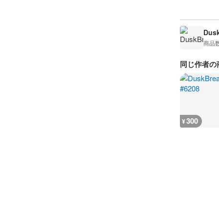
Dusk
商品
同じ作者の
300
¥