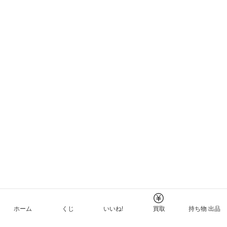
ホーム
くじ
いいね!
買取
持ち物 出品