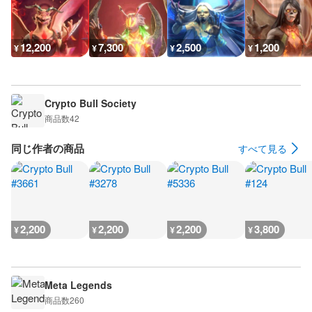
12,200
7,300
2,500
1,200
¥
¥
¥
¥
Crypto Bull Society
商品数
42
同じ作者の商品
すべて見る
2,200
2,200
2,200
3,800
¥
¥
¥
¥
Meta Legends
商品数
260