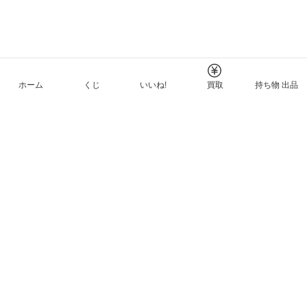
ホーム
くじ
いいね!
買取
持ち物 出品
メルカリNFTについて
ヘルプとガイド
プライバシーと利用規約